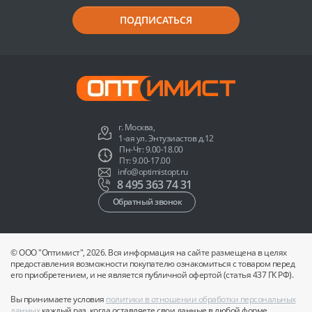
ПОДПИСАТЬСЯ
г. Москва,
1-ая ул. Энтузиастов д.12
Пн-Чт: 9.00-18.00
Пт: 9.00-17.00
info@optimistopt.ru
8 495 363 74 31
Обратный звонок
© ООО "Оптимист", 2026. Вся информация на сайте размещена в целях
предоставления возможности покупателю ознакомиться с товаром перед
его приобретением, и не является публичной офертой (статья 437 ГК РФ).
Вы принимаете условия
политики в отношении обработки персональных
данных
каждый раз, когда оставляете свои данные в любой форме