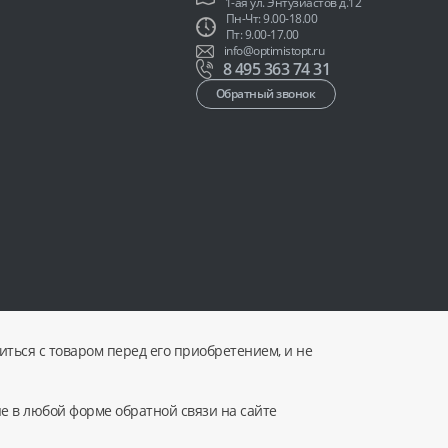
1-ая ул. Энтузиастов д.12
Пн-Чт: 9.00-18.00
Пт: 9.00-17.00
info@optimistopt.ru
8 495 363 74 31
Обратный звонок
ться с товаром перед его приобретением, и не
ые в любой форме обратной связи на сайте