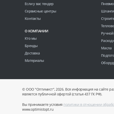
Если у вас тендер
Пневмо
Сервисные центры
Шланги
Контакты
Строит
Теплов
О КОМПАНИИ
Ручной
Кто мы
Расход
Бренды
Масла
Доставка
Подгото
Материалы
Оборуд
© ООО "Оптимист", 2026. Вся информация на сайте ра
является публичной офертой (статья 437 ГК РФ).
Вы принимаете условия
политики в отношении обраб
www.optimistopt.ru