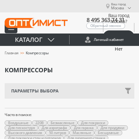
Ваш город
Москва
Ваш город
8 495 363 74 31
Москва?
Обратный звонок
Да
КАТАЛОГ
Личный кабинет
Нет
Главная
Компрессоры
КОМПРЕССОРЫ
ПАРАМЕТРЫ ВЫБОРА
Часто в поиске:
Воздушные
220В
Безмасляные
Для покраски
Для пескоструя
Для аэрографа
Для гаража
Для продувки
Высокого давления
50 литров
Масляные
Бесшумные
Для покраски стен и потолков
Для лазерного станка