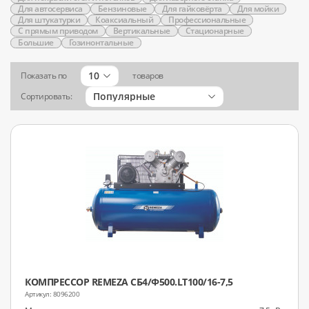
Для автосервиса
Бензиновые
Для гайковёрта
Для мойки
Для штукатурки
Коаксиальный
Профессиональные
С прямым приводом
Вертикальные
Стационарные
Большие
Гозинонтальные
10
Показать по
товаров
Популярные
Сортировать:
КОМПРЕССОР REMEZA СБ4/Ф500.LT100/16-7,5
8096200