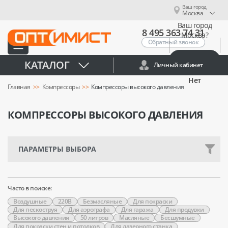
Ваш город
Москва
Ваш город
8 495 363 74 31
Москва?
Обратный звонок
Да
КАТАЛОГ
Личный кабинет
Нет
Главная
Компрессоры
Компрессоры высокого давления
КОМПРЕССОРЫ ВЫСОКОГО ДАВЛЕНИЯ
ПАРАМЕТРЫ ВЫБОРА
Часто в поиске:
Воздушные
220В
Безмасляные
Для покраски
Для пескоструя
Для аэрографа
Для гаража
Для продувки
Высокого давления
50 литров
Масляные
Бесшумные
Для покраски стен и потолков
Для лазерного станка