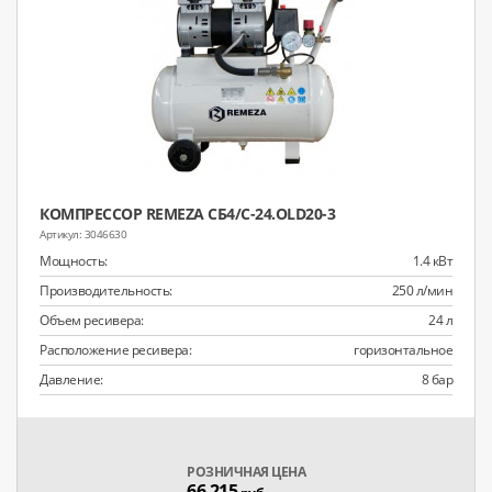
КОМПРЕССОР REMEZA СБ4/С-24.OLD20-3
3046630
Мощность:
1.4 кВт
Производительность:
250 л/мин
Объем ресивера:
24 л
Расположение ресивера:
горизонтальное
Давление:
8 бар
РОЗНИЧНАЯ ЦЕНА
66 215