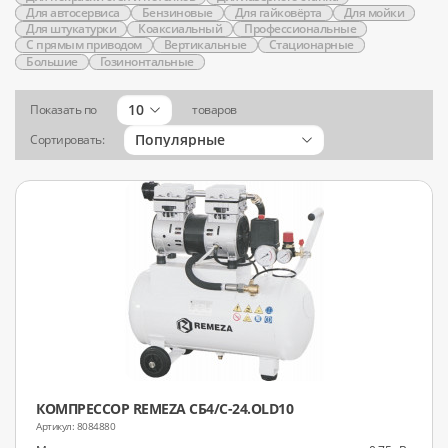
Для автосервиса
Бензиновые
Для гайковёрта
Для мойки
Для штукатурки
Коаксиальный
Профессиональные
С прямым приводом
Вертикальные
Стационарные
Большие
Гозинонтальные
10
Показать по
товаров
Популярные
Сортировать:
КОМПРЕССОР REMEZA СБ4/С-24.OLD10
8084880