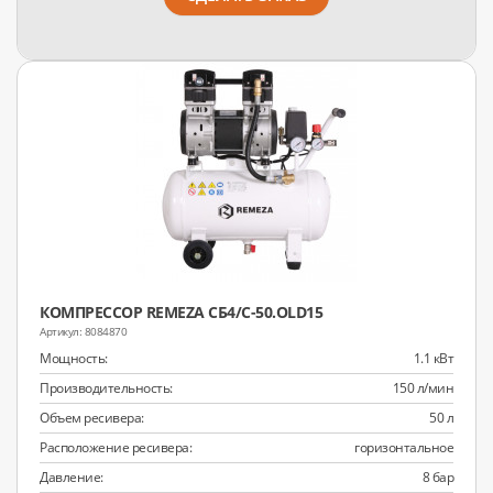
КОМПРЕССОР REMEZA СБ4/С-50.OLD15
8084870
Мощность:
1.1 кВт
Производительность:
150 л/мин
Объем ресивера:
50 л
Расположение ресивера:
горизонтальное
Давление:
8 бар