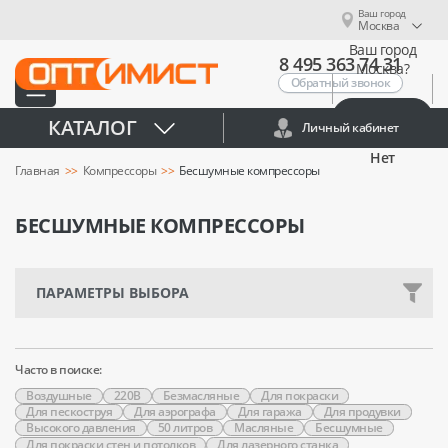
Ваш город
Москва
Ваш город
8 495 363 74 31
Москва?
Обратный звонок
Да
КАТАЛОГ
Личный кабинет
Нет
Главная
Компрессоры
Бесшумные компрессоры
БЕСШУМНЫЕ КОМПРЕССОРЫ
ПАРАМЕТРЫ ВЫБОРА
Часто в поиске:
Воздушные
220В
Безмасляные
Для покраски
Для пескоструя
Для аэрографа
Для гаража
Для продувки
Высокого давления
50 литров
Масляные
Бесшумные
Для покраски стен и потолков
Для лазерного станка