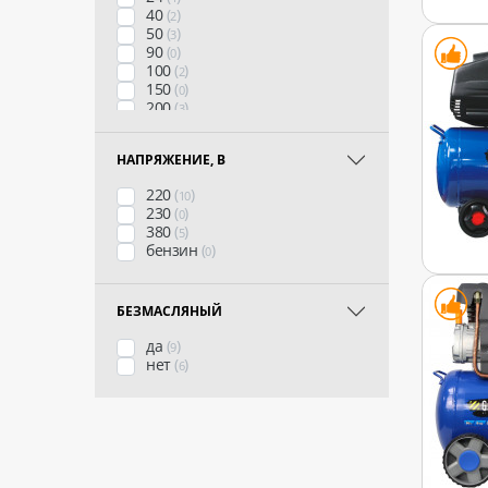
40
(
)
2
50
(
)
3
90
(
)
0
100
(
)
2
150
(
)
0
200
(
)
3
270
(
)
1
500
(
)
0
НАПРЯЖЕНИЕ, В
220
(
)
10
230
(
)
0
380
(
)
5
бензин
(
)
0
БЕЗМАСЛЯНЫЙ
да
(
)
9
нет
(
)
6