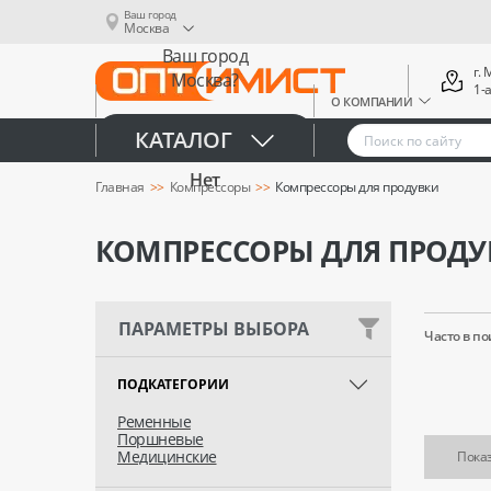
Ваш город
Москва
Ваш город
г.
Москва?
1-
О КОМПАНИИ
Да
КАТАЛОГ
Нет
Главная
Компрессоры
Компрессоры для продувки
КОМПРЕССОРЫ ДЛЯ ПРОДУ
ПАРАМЕТРЫ ВЫБОРА
Часто в по
ПОДКАТЕГОРИИ
Ременные
Поршневые
Медицинские
Показ