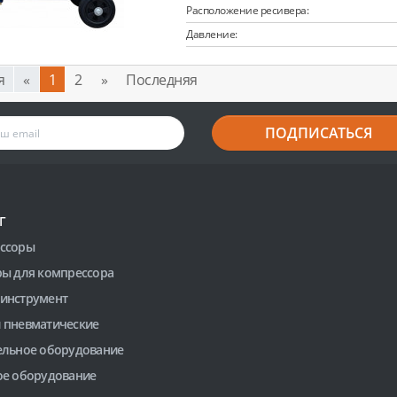
Расположение ресивера:
Давление:
я
«
1
2
»
Последняя
ПОДПИСАТЬСЯ
Г
ссоры
ры для компрессора
инструмент
 пневматические
ельное оборудование
ое оборудование