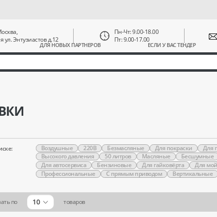
 Москва,
Пн-Чт: 9.00-18.00
ая ул. Энтузиастов д.12
Пт: 9.00-17.00
ДЛЯ НОВЫХ ПАРТНЕРОВ
ЕСЛИ У ВАС ТЕНДЕР
ВКИ
Воздушные
220В
Безмасляные
Для покраски
Для 
иске:
Высокого давления
50 литров
Масляные
Бесшумные
Для автосервиса
Бензиновые
Для гайковёрта
Для мо
Профессиональные
С прямым приводом
Вертикальные
10
ать по
товаров