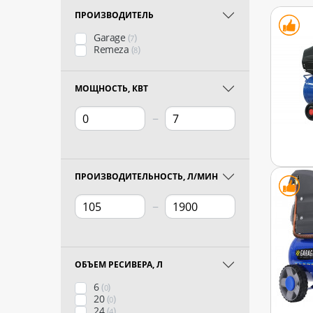
ПРОИЗВОДИТЕЛЬ
Garage
(
)
7
Remeza
(
)
8
МОЩНОСТЬ, КВТ
−
ПРОИЗВОДИТЕЛЬНОСТЬ, Л/МИН
−
ОБЪЕМ РЕСИВЕРА, Л
6
(
)
0
20
(
)
0
24
(
)
4