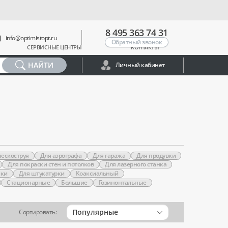
8 495 363 74 31
info@optimistopt.ru
Обратный звонок
СЕРВИСНЫЕ ЦЕНТРЫ
КОНТАКТЫ
НАЙТИ
Личный кабинет
пескоструя
Для аэрографа
Для гаража
Для продувки
Для покраски стен и потолков
Для лазерного станка
йки
Для штукатурки
Коаксиальный
Стационарные
Большие
Гозинонтальные
Популярные
Сортировать: