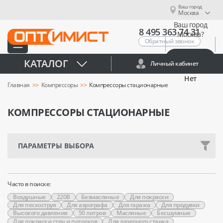
Ваш город
Москва
Ваш город
8 495 363 74 31
Москва?
Обратный звонок
Да
КАТАЛОГ
Личный кабинет
Нет
Главная
Компрессоры
Компрессоры стационарные
КОМПРЕССОРЫ СТАЦИОНАРНЫЕ
ПАРАМЕТРЫ ВЫБОРА
Часто в поиске:
Воздушные
220В
Безмасляные
Для покраски
Для пескоструя
Для аэрографа
Для гаража
Для продувки
Высокого давления
50 литров
Масляные
Бесшумные
Для покраски стен и потолков
Для лазерного станка