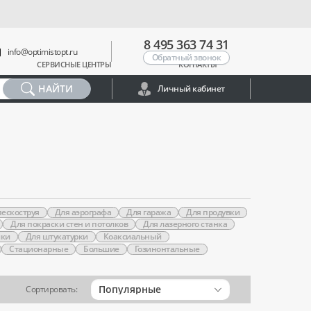
8 495 363 74 31
info@optimistopt.ru
Обратный звонок
СЕРВИСНЫЕ ЦЕНТРЫ
КОНТАКТЫ
НАЙТИ
Личный кабинет
пескоструя
Для аэрографа
Для гаража
Для продувки
Для покраски стен и потолков
Для лазерного станка
йки
Для штукатурки
Коаксиальный
Стационарные
Большие
Гозинонтальные
Популярные
Сортировать: