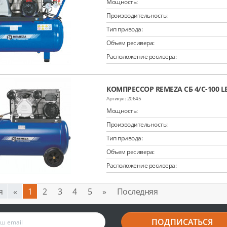
Мощность:
Производительность:
Тип привода:
Объем ресивера:
Расположение ресивера:
КОМПРЕССОР REMEZA СБ 4/С-100 LB
20645
Мощность:
Производительность:
Тип привода:
Объем ресивера:
Расположение ресивера:
я
«
1
2
3
4
5
»
Последняя
ПОДПИСАТЬСЯ