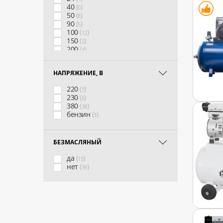
40
(
)
0
50
(
)
8
90
(
)
5
100
(
)
12
150
(
)
2
200
(
)
4
270
(
)
6
500
(
)
11
НАПРЯЖЕНИЕ, В
220
(
)
7
230
(
)
6
380
(
)
38
бензин
(
)
3
БЕЗМАСЛЯНЫЙ
да
(
)
15
нет
(
)
39