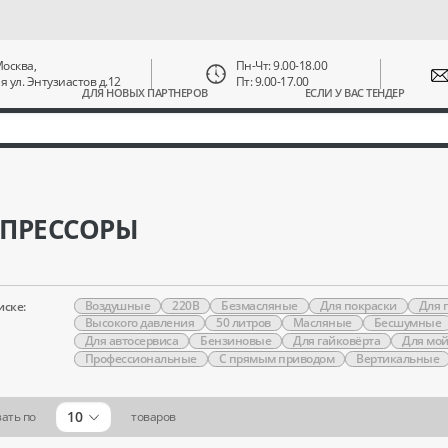
 Москва,
Пн-Чт: 9.00-18.00
ая ул. Энтузиастов д.12
Пт: 9.00-17.00
ДЛЯ НОВЫХ ПАРТНЕРОВ
ЕСЛИ У ВАС ТЕНДЕР
ПРЕССОРЫ
Воздушные
220В
Безмасляные
Для покраски
Для 
иске:
Высокого давления
50 литров
Масляные
Бесшумные
Для автосервиса
Бензиновые
Для гайковёрта
Для мо
Профессиональные
С прямым приводом
Вертикальные
10
ать по
товаров