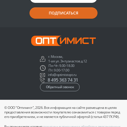
ПОДПИСАТЬСЯ
г. Москва,
1-ая ул. Энтузиастов д.12
Пн-Чт: 9.00-18.00
Пт: 9.00-17.00
info@optimistopt.ru
8 495 363 74 31
Обратный звонок
© ООО "Оптимист", 2026. Вся информация на сайте размещена в целях
предоставления возможности покупателю ознакомиться с товаром перед
его приобретением, и не является публичной офертой (статья 437 ГК РФ).
Вы принимаете условия
политики в отношении обработки персональных