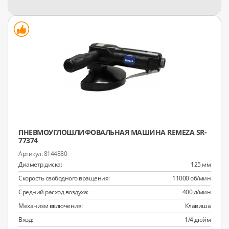
ПНЕВМОУГЛОШЛИФОВАЛЬНАЯ МАШИНА REMEZA SR-
77374
8144880
Диаметр диска:
125 мм
Скорость свободного вращения:
11000 об/мин
Средний расход воздуха:
400 л/мин
Механизм включения:
Клавиша
Вход:
1/4 дюйм