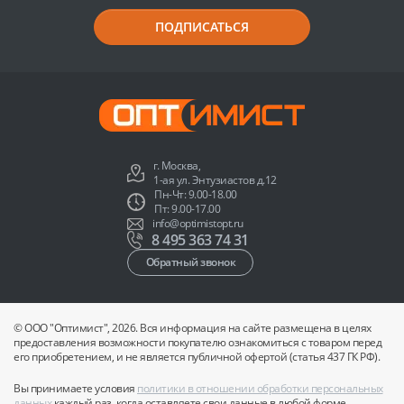
ПОДПИСАТЬСЯ
г. Москва,
1-ая ул. Энтузиастов д.12
Пн-Чт: 9.00-18.00
Пт: 9.00-17.00
info@optimistopt.ru
8 495 363 74 31
Обратный звонок
© ООО "Оптимист", 2026. Вся информация на сайте размещена в целях
предоставления возможности покупателю ознакомиться с товаром перед
его приобретением, и не является публичной офертой (статья 437 ГК РФ).
Вы принимаете условия
политики в отношении обработки персональных
данных
каждый раз, когда оставляете свои данные в любой форме