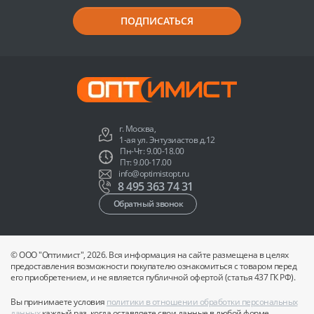
ПОДПИСАТЬСЯ
г. Москва,
1-ая ул. Энтузиастов д.12
Пн-Чт: 9.00-18.00
Пт: 9.00-17.00
info@optimistopt.ru
8 495 363 74 31
Обратный звонок
© ООО "Оптимист", 2026. Вся информация на сайте размещена в целях
предоставления возможности покупателю ознакомиться с товаром перед
его приобретением, и не является публичной офертой (статья 437 ГК РФ).
Вы принимаете условия
политики в отношении обработки персональных
данных
каждый раз, когда оставляете свои данные в любой форме