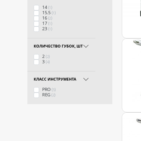
14
(
)
1
15.5
(
)
1
16
(
)
2
17
(
)
1
23
(
)
1
КОЛИЧЕСТВО ГУБОК, ШТ
2
(
)
2
3
(
)
4
КЛАСС ИНСТРУМЕНТА
PRO
(
)
5
REG
(
)
2