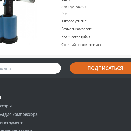
547830
Ход:
Тяговое усилие:
Размеры заклёпок:
Количество губок:
Средний расход воздуха:
ПОДПИСАТЬСЯ
Г
ссоры
ры для компрессора
инструмент