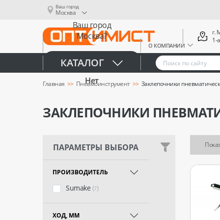
Ваш город
Москва
Ваш город
г.
Москва?
1-
О КОМПАНИИ
Да
КАТАЛОГ
Нет
Главная
Пневмоинструмент
Заклепочники пневматичес
ЗАКЛЕПОЧНИКИ ПНЕВМАТ
Показ
ПАРАМЕТРЫ ВЫБОРА
ПРОИЗВОДИТЕЛЬ
Sumake
(
)
7
ХОД, ММ