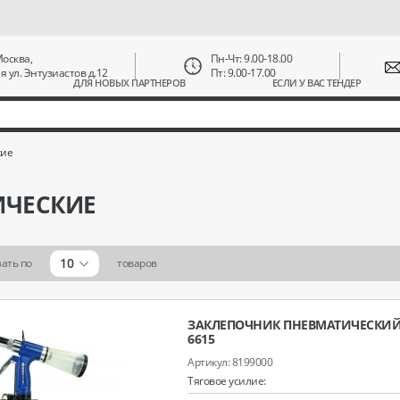
 Москва,
Пн-Чт: 9.00-18.00
ая ул. Энтузиастов д.12
Пт: 9.00-17.00
ДЛЯ НОВЫХ ПАРТНЕРОВ
ЕСЛИ У ВАС ТЕНДЕР
кие
ИЧЕСКИЕ
10
ать по
товаров
ЗАКЛЕПОЧНИК ПНЕВМАТИЧЕСКИЙ 
6615
8199000
Тяговое усилие: