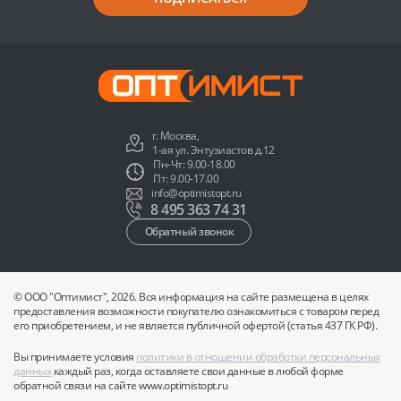
г. Москва,
1-ая ул. Энтузиастов д.12
Пн-Чт: 9.00-18.00
Пт: 9.00-17.00
info@optimistopt.ru
8 495 363 74 31
Обратный звонок
© ООО "Оптимист", 2026. Вся информация на сайте размещена в целях
предоставления возможности покупателю ознакомиться с товаром перед
его приобретением, и не является публичной офертой (статья 437 ГК РФ).
Вы принимаете условия
политики в отношении обработки персональных
данных
каждый раз, когда оставляете свои данные в любой форме
обратной связи на сайте www.optimistopt.ru