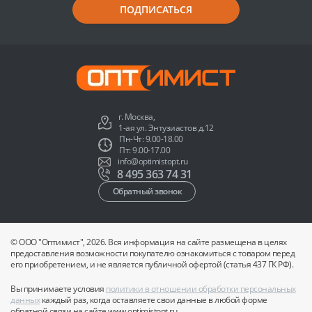
ПОДПИСАТЬСЯ
г. Москва,
1-ая ул. Энтузиастов д.12
Пн-Чт: 9.00-18.00
Пт: 9.00-17.00
info@optimistopt.ru
8 495 363 74 31
Обратный звонок
© ООО "Оптимист", 2026. Вся информация на сайте размещена в целях
предоставления возможности покупателю ознакомиться с товаром перед
его приобретением, и не является публичной офертой (статья 437 ГК РФ).
Вы принимаете условия
политики в отношении обработки персональных
данных
каждый раз, когда оставляете свои данные в любой форме
обратной связи на сайте www.optimistopt.ru