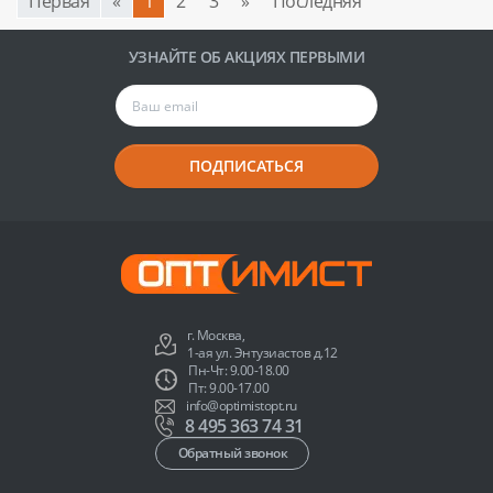
Первая
«
1
2
3
»
Последняя
УЗНАЙТЕ ОБ АКЦИЯХ ПЕРВЫМИ
ПОДПИСАТЬСЯ
г. Москва,
1-ая ул. Энтузиастов д.12
Пн-Чт: 9.00-18.00
Пт: 9.00-17.00
info@optimistopt.ru
8 495 363 74 31
Обратный звонок