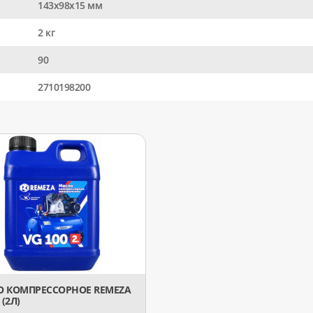
143x98x15 мм
2 кг
90
2710198200
 КОМПРЕССОРНОЕ REMEZA
 (2Л)