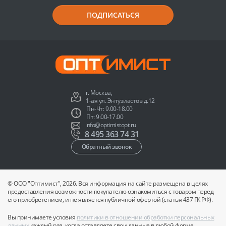
ПОДПИСАТЬСЯ
г. Москва,
1-ая ул. Энтузиастов д.12
Пн-Чт: 9.00-18.00
Пт: 9.00-17.00
info@optimistopt.ru
8 495 363 74 31
Обратный звонок
© ООО "Оптимист", 2026. Вся информация на сайте размещена в целях
предоставления возможности покупателю ознакомиться с товаром перед
его приобретением, и не является публичной офертой (статья 437 ГК РФ).
Вы принимаете условия
политики в отношении обработки персональных
данных
каждый раз, когда оставляете свои данные в любой форме