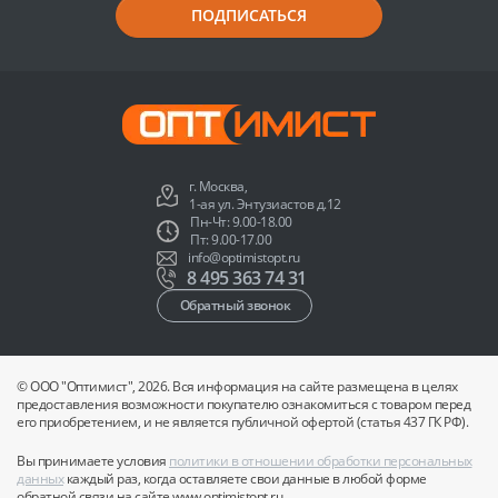
ПОДПИСАТЬСЯ
г. Москва,
1-ая ул. Энтузиастов д.12
Пн-Чт: 9.00-18.00
Пт: 9.00-17.00
info@optimistopt.ru
8 495 363 74 31
Обратный звонок
© ООО "Оптимист", 2026. Вся информация на сайте размещена в целях
предоставления возможности покупателю ознакомиться с товаром перед
его приобретением, и не является публичной офертой (статья 437 ГК РФ).
Вы принимаете условия
политики в отношении обработки персональных
данных
каждый раз, когда оставляете свои данные в любой форме
обратной связи на сайте www.optimistopt.ru