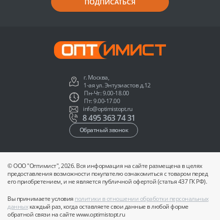
ПОДПИСАТЬСЯ
г. Москва,
1-ая ул. Энтузиастов д.12
Пн-Чт: 9.00-18.00
Пт: 9.00-17.00
info@optimistopt.ru
8 495 363 74 31
Обратный звонок
© ООО "Оптимист", 2026. Вся информация на сайте размещена в целях
предоставления возможности покупателю ознакомиться с товаром перед
его приобретением, и не является публичной офертой (статья 437 ГК РФ).
Вы принимаете условия
политики в отношении обработки персональных
данных
каждый раз, когда оставляете свои данные в любой форме
обратной связи на сайте www.optimistopt.ru