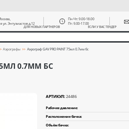
 Москва,
Пн-Чт: 9.00-18.00
ая ул. Энтузиастов д.12
Пт: 9.00-17.00
ДЛЯ НОВЫХ ПАРТНЕРОВ
ЕСЛИ У ВАС ТЕНДЕР
Аэрографы
Аэрограф GAV PRO PAINT 75мл 0.7мм бс
75МЛ 0.7ММ БС
АРТИКУЛ:
24486
Рабочее давление:
Расположение бачка:
Объём бачка: