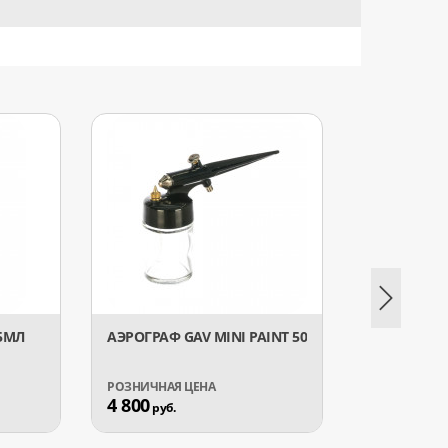
75МЛ
АЭРОГРАФ GAV MINI PAINT 50
АЭРОГ
GARA
4 800
1 14
руб.