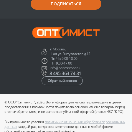
ПОДПИСАТЬСЯ
г. Москва,
1-ая ул. Энтузиастов д.12
Пн-Чт: 9.00-18.00
Пт: 9.00-17.00
info@optimistopt.ru
8 495 363 74 31
Обратный звонок
© ООО "Оптимист", 2026. Вся информация на сайте размещена в целях
предоставления возможности покупателю ознакомиться с товаром перед
его приобретением, и не является публичной офертой (статья 437 ГК РФ).
Вы принимаете условия
политики в отношении обработки персональных
данных
каждый раз, когда оставляете свои данные в любой форме
обратной связи на сайте www.optimistopt.ru