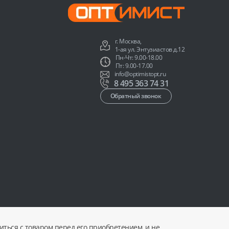
г. Москва,
1-ая ул. Энтузиастов д.12
Пн-Чт: 9.00-18.00
Пт: 9.00-17.00
info@optimistopt.ru
8 495 363 74 31
Обратный звонок
ться с товаром перед его приобретением, и не