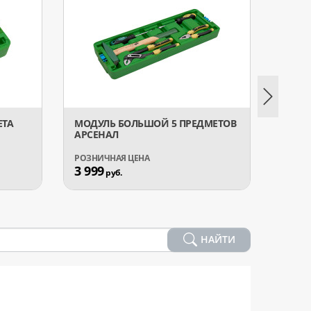
ЕТА
МОДУЛЬ БОЛЬШОЙ 5 ПРЕДМЕТОВ
МОДУ
АРСЕНАЛ
ПРЕД
3 999
3 99
руб.
НАЙТИ