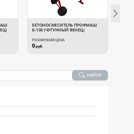
МАШ
БЕТОНОСМЕСИТЕЛЬ ПРОФМАШ
БЕТО
ЕЦ)
Б-130 (ЧУГУННЫЙ ВЕНЕЦ)
Б-165
0
0
руб.
руб.
НАЙТИ