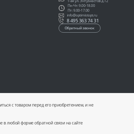
1-ая ул. Энтузиастов д.12
Пн-Чт: 9.00-18.00
Пт: 9.00-17.00
info@optimistopt.ru
8 495 363 74 31
Обратный звонок
ться с товаром перед его приобретением, и не
ые в любой форме обратной связи на сайте