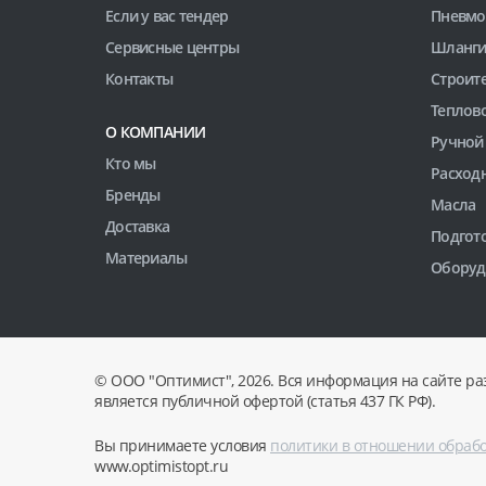
Если у вас тендер
Пневмо
Сервисные центры
Шланги
Контакты
Строит
Теплов
О КОМПАНИИ
Ручной
Кто мы
Расход
Бренды
Масла
Доставка
Подгото
Материалы
Оборуд
© ООО "Оптимист", 2026. Вся информация на сайте ра
является публичной офертой (статья 437 ГК РФ).
Вы принимаете условия
политики в отношении обраб
www.optimistopt.ru