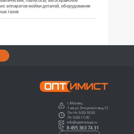
равлические, пылесосы, автосервисное
ме: аппаратов мойки деталей, оборудования
ных газов
г. Москва,
1-ая ул. Энтузиастов д.12
Пн-Чт: 9.00-18.00
Пт: 9.00-17.00
info@optimistopt.ru
8 495 363 74 31