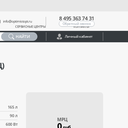
8 495 363 74 31
info@optimistopt.ru
Обратный звонок
СЕРВИСНЫЕ ЦЕНТРЫ
КОНТАКТЫ
НАЙТИ
Личный кабинет
)
165 л
90 л
МPЦ
0
600 Вт
руб.