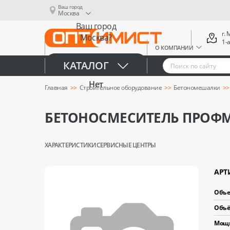
Ваш город
Москва
Ваш город
г.
Москва?
1-
О КОМПАНИИ
Да
КАТАЛОГ
Нет
Главная
Строительное оборудование
Бетономешалки
БЕТОНОСМЕСИТЕЛЬ ПРОФМ
ХАРАКТЕРИСТИКИ
СЕРВИСНЫЕ ЦЕНТРЫ
АРТ
Объе
Объё
Мощн