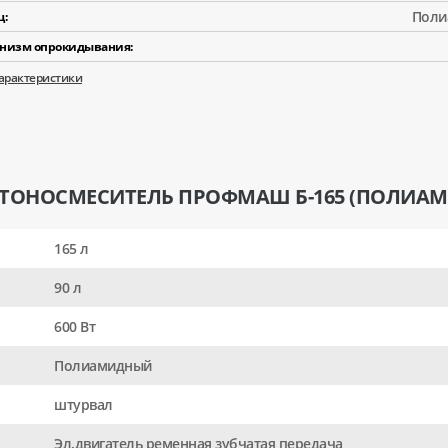
Поли
ц:
низм опрокидывания:
характеристики
БЕТОНОСМЕСИТЕЛЬ ПРОФМАШ Б-165 (ПОЛИА
165 л
90 л
600 Вт
Полиамидный
штурвал
Эл.двигатель ременная зубчатая передача