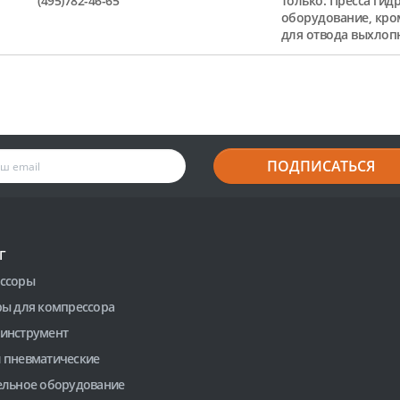
(495)782-46-65
только: Пресса гид
оборудование, кро
для отвода выхлоп
ПОДПИСАТЬСЯ
Г
ссоры
ры для компрессора
инструмент
 пневматические
ельное оборудование