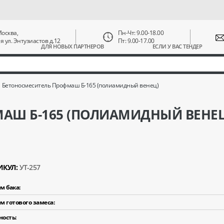
 Москва,
Пн-Чт: 9.00-18.00
ая ул. Энтузиастов д.12
Пт: 9.00-17.00
ДЛЯ НОВЫХ ПАРТНЕРОВ
ЕСЛИ У ВАС ТЕНДЕР
Бетоносмеситель Профмаш Б-165 (полиамидный венец)
АШ Б-165 (ПОЛИАМИДНЫЙ ВЕНЕЦ
ИКУЛ:
УТ-257
м бака:
м готового замеса:
ость: