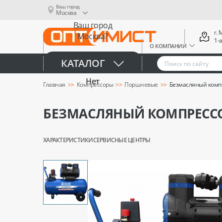
Ваш город
Москва
Ваш город
г.
Москва?
1-
О КОМПАНИИ
Да
КАТАЛОГ
Нет
Главная
Компрессоры
Поршневые
Безмасляный компр
БЕЗМАСЛЯНЫЙ КОМПРЕССОР
ХАРАКТЕРИСТИКИ
СЕРВИСНЫЕ ЦЕНТРЫ