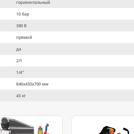
горизонтальный
10 бар
380 В
прямой
да
2/1
1/4"
840x450x700 мм
45 кг