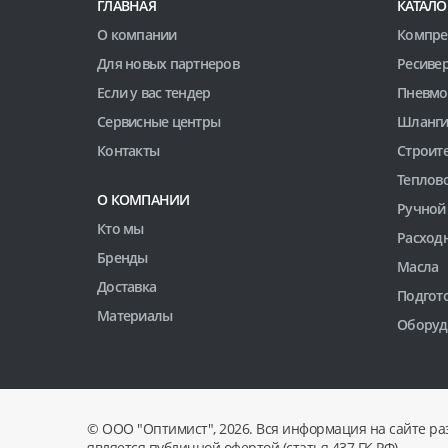
ГЛАВНАЯ
КАТАЛО
О компании
Компре
Для новых партнеров
Ресиве
Если у вас тендер
Пневмо
Сервисные центры
Шланги
Контакты
Строит
Теплов
О КОМПАНИИ
Ручной
Кто мы
Расход
Бренды
Масла
Доставка
Подгото
Материалы
Оборуд
© ООО "Оптимист", 2026. Вся информация на сайте ра
является публичной офертой (статья 437 ГК РФ).