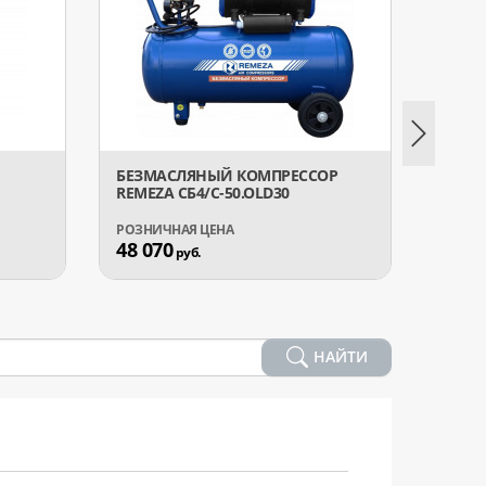
БЕЗМАСЛЯНЫЙ КОМПРЕССОР
КОМП
REMEZA СБ4/C-50.OLD30
GARAG
48 070
9 60
руб.
НАЙТИ