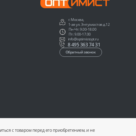
г. Москва,
1-ая ул. Энтузиастов д.12
Пн-Чт: 9.00-18.00
Пт: 9.00-17.00
info@optimistopt.ru
8 495 363 74 31
Обратный звонок
ться с товаром перед его приобретением, и не