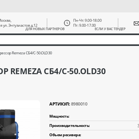
 Москва,
Пн-Чт: 9.00-18.00
ая ул. Энтузиастов д.12
Пт: 9.00-17.00
ДЛЯ НОВЫХ ПАРТНЕРОВ
ЕСЛИ У ВАС ТЕНДЕР
ессор Remeza СБ4/C-50.OLD30
 REMEZA СБ4/C-50.OLD30
АРТИКУЛ:
8980010
Мощность:
Производительность:
Объем ресивера: