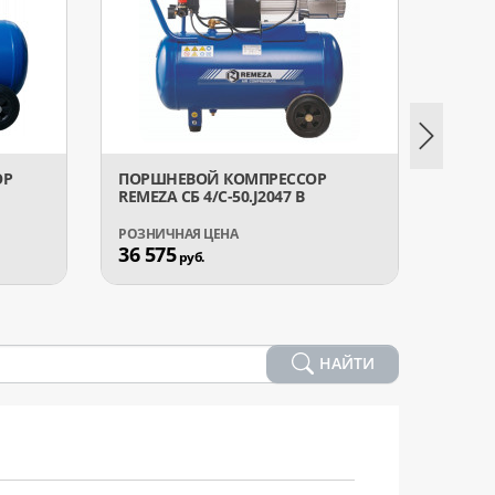
ОР
ПОРШНЕВОЙ КОМПРЕССОР
ПОРШ
REMEZA СБ 4/С-50.J2047 B
GARAG
36 575
25 7
руб.
НАЙТИ