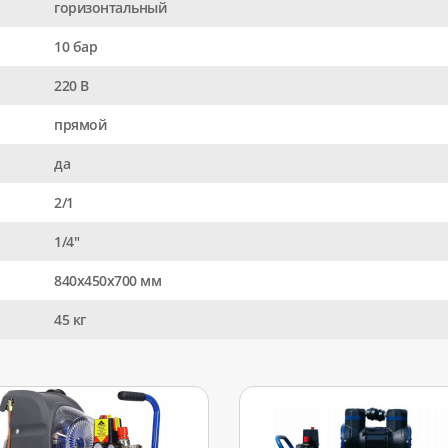
горизонтальный
10 бар
220 В
прямой
да
2/1
1/4"
840x450x700 мм
45 кг