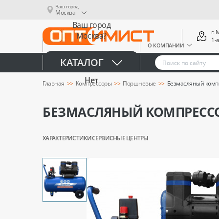
Ваш город
Москва
Ваш город
г.
Москва?
1-
О КОМПАНИИ
Да
КАТАЛОГ
Нет
Главная
Компрессоры
Поршневые
Безмасляный компр
БЕЗМАСЛЯНЫЙ КОМПРЕССОР
ХАРАКТЕРИСТИКИ
СЕРВИСНЫЕ ЦЕНТРЫ