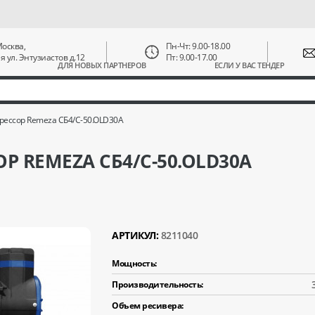
 Москва,
Пн-Чт: 9.00-18.00
ая ул. Энтузиастов д.12
Пт: 9.00-17.00
ДЛЯ НОВЫХ ПАРТНЕРОВ
ЕСЛИ У ВАС ТЕНДЕР
ессор Remeza СБ4/C-50.OLD30A
 REMEZA СБ4/C-50.OLD30A
АРТИКУЛ:
8211040
Мощность:
Производительность:
Объем ресивера: