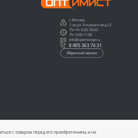
г. Москва,
1-ая ул. Энтузиастов д.12
Пн-Чт: 9.00-18.00
Пт: 9.00-17.00
info@optimistopt.ru
8 495 363 74 31
Обратный звонок
ться с товаром перед его приобретением, и не