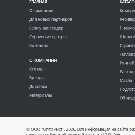
ГЛАВНАЯ
КАТАЛО
О компании
Компре
Для новых партнеров
Ресиве
Если у вас тендер
Пневмо
Сервисные центры
Шланги
Контакты
Строит
Теплов
О КОМПАНИИ
Ручной
Кто мы
Расход
Бренды
Масла
Доставка
Подгото
Материалы
Оборуд
© ООО "Оптимист", 2026. Вся информация на сайте ра
является публичной офертой (статья 437 ГК РФ).