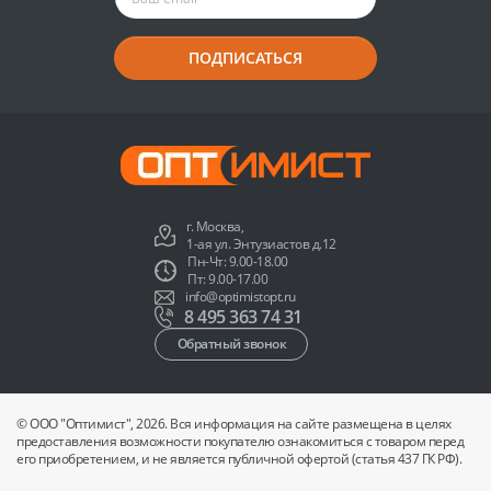
ПОДПИСАТЬСЯ
г. Москва,
1-ая ул. Энтузиастов д.12
Пн-Чт: 9.00-18.00
Пт: 9.00-17.00
info@optimistopt.ru
8 495 363 74 31
Обратный звонок
© ООО "Оптимист", 2026. Вся информация на сайте размещена в целях
предоставления возможности покупателю ознакомиться с товаром перед
его приобретением, и не является публичной офертой (статья 437 ГК РФ).