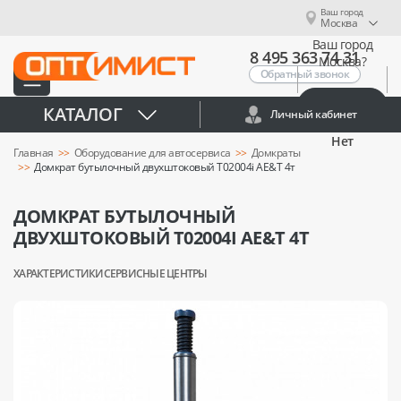
Ваш город
Москва
Ваш город
8 495 363 74 31
Москва?
Обратный звонок
Да
КАТАЛОГ
Личный кабинет
Нет
Главная
Оборудование для автосервиса
Домкраты
Домкрат бутылочный двухштоковый T02004i AE&T 4т
ДОМКРАТ БУТЫЛОЧНЫЙ
ДВУХШТОКОВЫЙ T02004I AE&T 4Т
ХАРАКТЕРИСТИКИ
СЕРВИСНЫЕ ЦЕНТРЫ