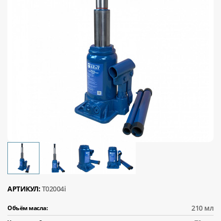
АРТИКУЛ:
T02004i
210 мл
Объём масла: