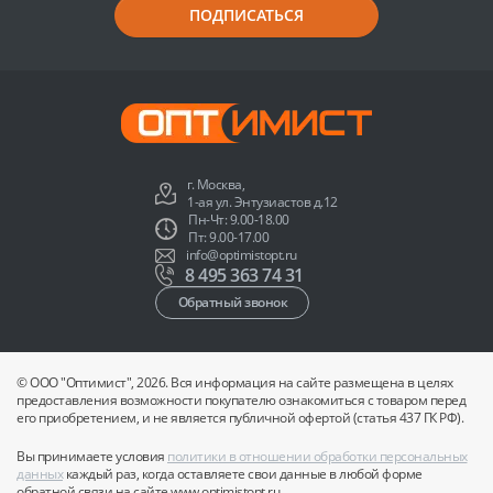
ПОДПИСАТЬСЯ
г. Москва,
1-ая ул. Энтузиастов д.12
Пн-Чт: 9.00-18.00
Пт: 9.00-17.00
info@optimistopt.ru
8 495 363 74 31
Обратный звонок
© ООО "Оптимист", 2026. Вся информация на сайте размещена в целях
предоставления возможности покупателю ознакомиться с товаром перед
его приобретением, и не является публичной офертой (статья 437 ГК РФ).
Вы принимаете условия
политики в отношении обработки персональных
данных
каждый раз, когда оставляете свои данные в любой форме
обратной связи на сайте www.optimistopt.ru