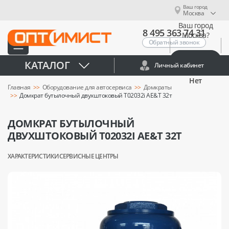
Ваш город
Москва
Ваш город
8 495 363 74 31
Москва?
Обратный звонок
Да
КАТАЛОГ
Личный кабинет
Нет
Главная
Оборудование для автосервиса
Домкраты
Домкрат бутылочный двухштоковый T02032i AE&T 32т
ДОМКРАТ БУТЫЛОЧНЫЙ
ДВУХШТОКОВЫЙ T02032I AE&T 32Т
ХАРАКТЕРИСТИКИ
СЕРВИСНЫЕ ЦЕНТРЫ