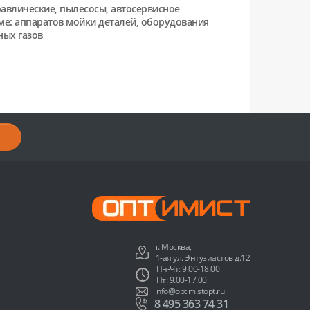
равлические, пылесосы, автосервисное
ме: аппаратов мойки деталей, оборудования
ных газов
г. Москва,
1-ая ул. Энтузиастов д.12
Пн-Чт: 9.00-18.00
Пт: 9.00-17.00
info@optimistopt.ru
8 495 363 74 31