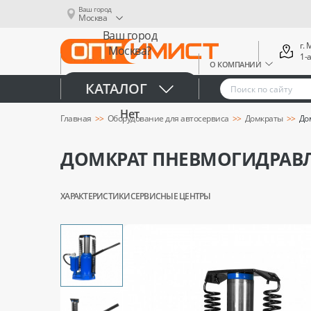
Ваш город
Москва
Ваш город
г.
Москва?
1-
О КОМПАНИИ
Да
КАТАЛОГ
Нет
Главная
Оборудование для автосервиса
Домкраты
До
ДОМКРАТ ПНЕВМОГИДРАВЛ
ХАРАКТЕРИСТИКИ
СЕРВИСНЫЕ ЦЕНТРЫ