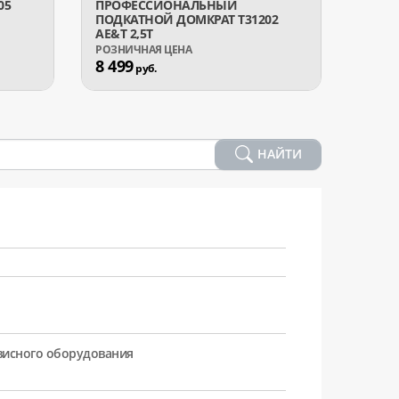
05
ПРОФЕССИОНАЛЬНЫЙ
ДОМК
ПОДКАТНОЙ ДОМКРАТ T31202
ПНЕВ
AE&T 2,5Т
БУТЫ
8 499
9 49
руб.
НАЙТИ
рвисного оборудования