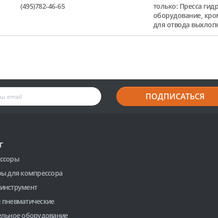
(495)782-46-65
только: Пресса гид
оборудование, кро
для отвода выхлоп
ПОДПИСАТЬСЯ
Г
ссоры
ры для компрессора
инструмент
 пневматические
ельное оборудование