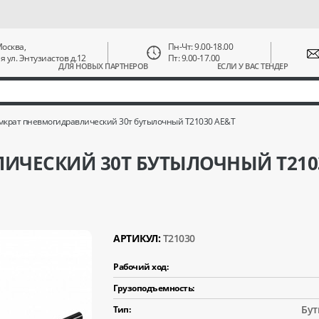
 Москва,
Пн-Чт: 9.00-18.00
ая ул. Энтузиастов д.12
Пт: 9.00-17.00
ДЛЯ НОВЫХ ПАРТНЕРОВ
ЕСЛИ У ВАС ТЕНДЕР
мкрат пневмогидравлический 30т бутылочный T21030 AE&T
ИЧЕСКИЙ 30Т БУТЫЛОЧНЫЙ T210
АРТИКУЛ:
T21030
Рабочий ход:
Грузоподъемность:
Бу
Тип: