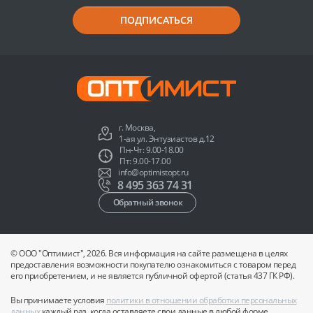
ПОДПИСАТЬСЯ
г. Москва,
1-ая ул. Энтузиастов д.12
Пн-Чт: 9.00-18.00
Пт: 9.00-17.00
info@optimistopt.ru
8 495 363 74 31
Обратный звонок
© ООО "Оптимист", 2026. Вся информация на сайте размещена в целях
предоставления возможности покупателю ознакомиться с товаром перед
его приобретением, и не является публичной офертой (статья 437 ГК РФ).
Вы принимаете условия
политики в отношении обработки персональных
данных
каждый раз, когда оставляете свои данные в любой форме