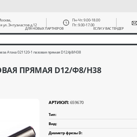
 Москва,
Пн-Чт: 9.00-18.00
ая ул. Энтузиастов д.12
Пт: 9.00-17.00
ДЛЯ НОВЫХ ПАРТНЕРОВ
ЕСЛИ У ВАС ТЕНДЕР
еза Атака 021120-1 пазовая прямая D12/ф8/H38
ЗОВАЯ ПРЯМАЯ D12/Ф8/H38
АРТИКУЛ:
659670
Тип:
Вид:
Диаметр фрезы D: