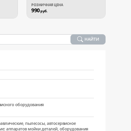
990
870
руб.
р
НАЙТИ
рвисного оборудования
равлические, пылесосы, автосервисное
ме: аппаратов мойки деталей, оборудования