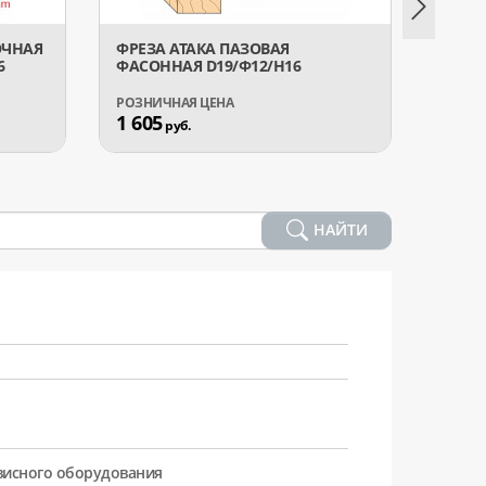
ОЧНАЯ
ФРЕЗА АТАКА ПАЗОВАЯ
ФРЕЗ
6
ФАСОННАЯ D19/Ф12/H16
КАЛЕВ
1 605
1 50
руб.
НАЙТИ
рвисного оборудования