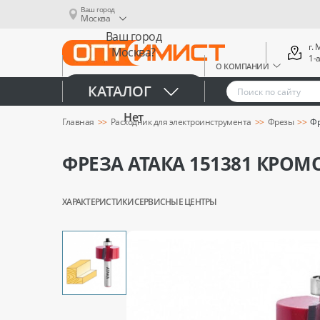
Ваш город
Москва
Ваш город
г.
Москва?
1-
О КОМПАНИИ
Да
КАТАЛОГ
Нет
Главная
Расходник для электроинструмента
Фрезы
Фр
ФРЕЗА АТАКА 151381 КРОМ
ХАРАКТЕРИСТИКИ
СЕРВИСНЫЕ ЦЕНТРЫ