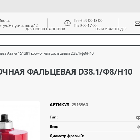
 Москва,
Пн-Чт: 9.00-18.00
ая ул. Энтузиастов д.12
Пт: 9.00-17.00
ДЛЯ НОВЫХ ПАРТНЕРОВ
ЕСЛИ У ВАС ТЕНДЕР
еза Атака 151381 кромочная фальцевая D38.1/ф8/H10
ОЧНАЯ ФАЛЬЦЕВАЯ D38.1/Ф8/H10
АРТИКУЛ:
2516960
к
Тип:
ф
Вид:
Диаметр фрезы D: