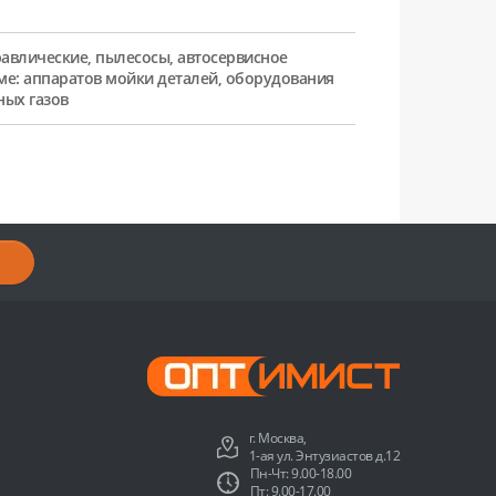
равлические, пылесосы, автосервисное
ме: аппаратов мойки деталей, оборудования
ных газов
г. Москва,
1-ая ул. Энтузиастов д.12
Пн-Чт: 9.00-18.00
Пт: 9.00-17.00