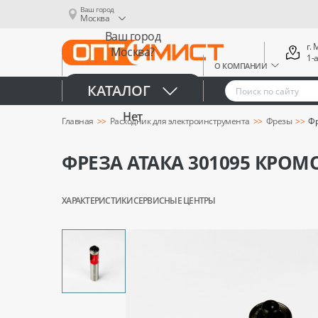
Ваш город
Москва
Ваш город
г.
Москва?
1-
О КОМПАНИИ
Да
КАТАЛОГ
Нет
Главная
Расходник для электроинструмента
Фрезы
Фр
ФРЕЗА АТАКА 301095 КРОМ
ХАРАКТЕРИСТИКИ
СЕРВИСНЫЕ ЦЕНТРЫ