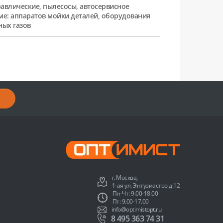
равлические, пылесосы, автосервисное
ме: аппаратов мойки деталей, оборудования
ных газов
г. Москва,
1-ая ул. Энтузиастов д.12
Пн-Чт: 9.00-18.00
Пт: 9.00-17.00
info@optimistopt.ru
8 495 363 74 31