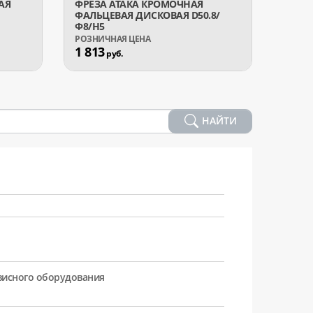
АЯ
ФРЕЗА АТАКА КРОМОЧНАЯ
ФРЕЗ
ФАЛЬЦЕВАЯ ДИСКОВАЯ D50.8/
КАЛЕВ
Ф8/H5
1 813
1 41
руб.
НАЙТИ
рвисного оборудования