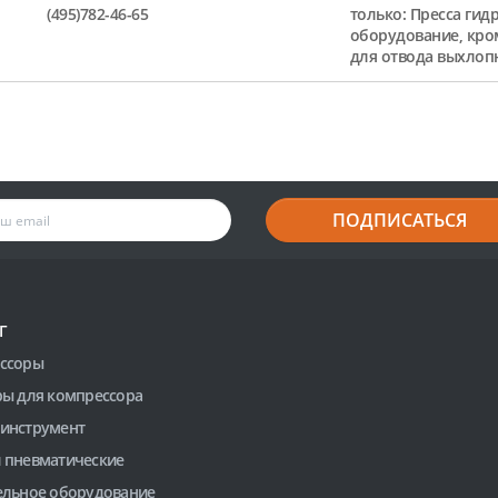
(495)782-46-65
только: Пресса гид
оборудование, кро
для отвода выхлоп
ПОДПИСАТЬСЯ
Г
ссоры
ры для компрессора
инструмент
 пневматические
ельное оборудование