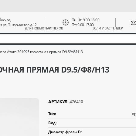
 Москва,
Пн-Чт: 9.00-18.00
ая ул. Энтузиастов д.12
Пт: 9.00-17.00
ДЛЯ НОВЫХ ПАРТНЕРОВ
ЕСЛИ У ВАС ТЕНДЕР
еза Атака 301095 кромочная прямая D9.5/ф8/H13
ОЧНАЯ ПРЯМАЯ D9.5/Ф8/H13
АРТИКУЛ:
476410
к
Тип:
Вид:
Диаметр фрезы D: