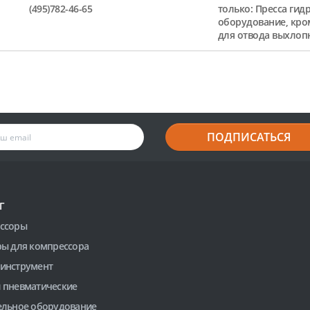
(495)782-46-65
только: Пресса гид
оборудование, кро
для отвода выхлоп
ПОДПИСАТЬСЯ
Г
ссоры
ры для компрессора
инструмент
 пневматические
ельное оборудование