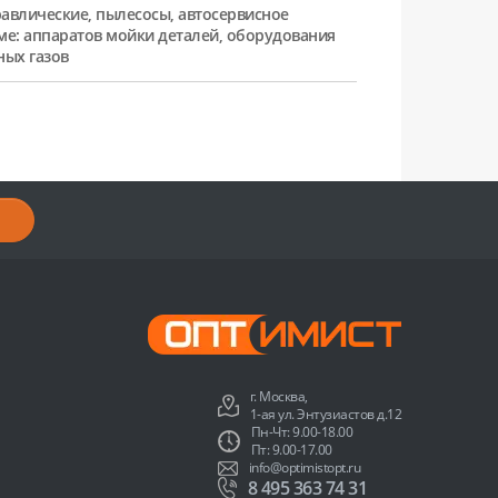
равлические, пылесосы, автосервисное
ме: аппаратов мойки деталей, оборудования
ных газов
г. Москва,
1-ая ул. Энтузиастов д.12
Пн-Чт: 9.00-18.00
Пт: 9.00-17.00
info@optimistopt.ru
8 495 363 74 31