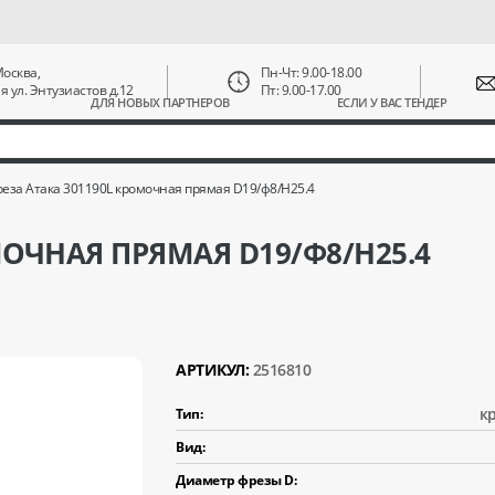
 Москва,
Пн-Чт: 9.00-18.00
ая ул. Энтузиастов д.12
Пт: 9.00-17.00
ДЛЯ НОВЫХ ПАРТНЕРОВ
ЕСЛИ У ВАС ТЕНДЕР
еза Атака 301190L кромочная прямая D19/ф8/H25.4
МОЧНАЯ ПРЯМАЯ D19/Ф8/H25.4
АРТИКУЛ:
2516810
к
Тип:
Вид:
Диаметр фрезы D: