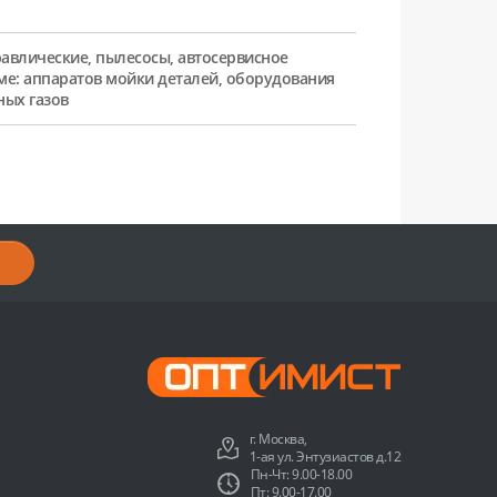
равлические, пылесосы, автосервисное
ме: аппаратов мойки деталей, оборудования
ных газов
г. Москва,
1-ая ул. Энтузиастов д.12
Пн-Чт: 9.00-18.00
Пт: 9.00-17.00