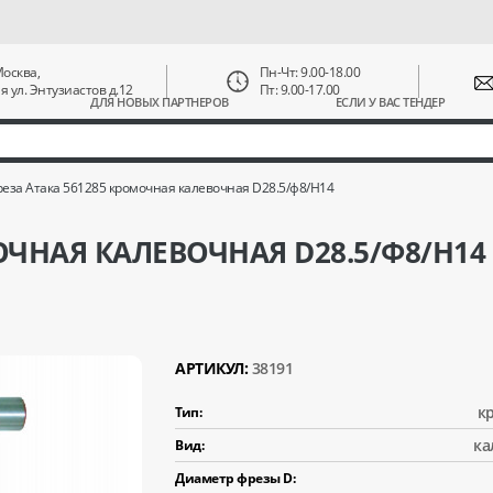
 Москва,
Пн-Чт: 9.00-18.00
ая ул. Энтузиастов д.12
Пт: 9.00-17.00
ДЛЯ НОВЫХ ПАРТНЕРОВ
ЕСЛИ У ВАС ТЕНДЕР
еза Атака 561285 кромочная калевочная D28.5/ф8/H14
ОЧНАЯ КАЛЕВОЧНАЯ D28.5/Ф8/H14
АРТИКУЛ:
38191
к
Тип:
ка
Вид:
Диаметр фрезы D: