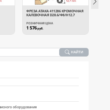
ФРЕЗА АТАКА 411286 КРОМОЧНАЯ
ФРЕЗ
КАЛЕВОЧНАЯ D28.6/Ф8/H12.7
ФИГУР
1 576
4 72
руб.
НАЙТИ
рвисного оборудования