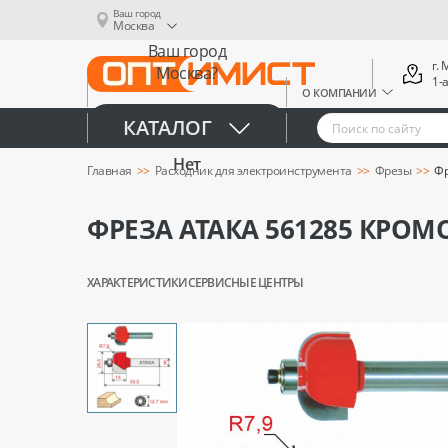
Ваш город
Москва
Ваш город
г.
Москва?
1-
О КОМПАНИИ
Да
КАТАЛОГ
Нет
Главная
Расходник для электроинструмента
Фрезы
Фр
ФРЕЗА АТАКА 561285 КРОМ
ХАРАКТЕРИСТИКИ
СЕРВИСНЫЕ ЦЕНТРЫ