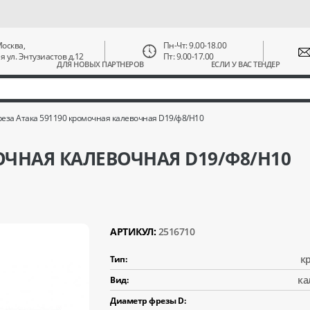
 Москва,
Пн-Чт: 9.00-18.00
ая ул. Энтузиастов д.12
Пт: 9.00-17.00
ДЛЯ НОВЫХ ПАРТНЕРОВ
ЕСЛИ У ВАС ТЕНДЕР
еза Атака 591190 кромочная калевочная D19/ф8/H10
ОЧНАЯ КАЛЕВОЧНАЯ D19/Ф8/H10
АРТИКУЛ:
2516710
к
Тип:
ка
Вид:
Диаметр фрезы D: