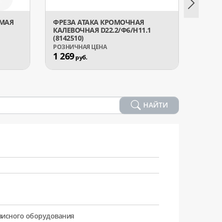
ЯМАЯ
ФРЕЗА АТАКА КРОМОЧНАЯ
ФРЕЗА
КАЛЕВОЧНАЯ D22.2/Ф6/H11.1
КРОМ
(8142510)
Ф8/H
1 269
1 00
руб.
НАЙТИ
рвисного оборудования