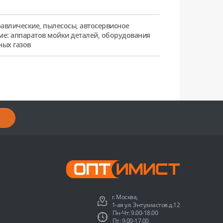
равлические, пылесосы, автосервисное
ме: аппаратов мойки деталей, оборудования
ных газов
г. Москва,
1-ая ул. Энтузиастов д.12
Пн-Чт: 9.00-18.00
Пт: 9.00-17.00