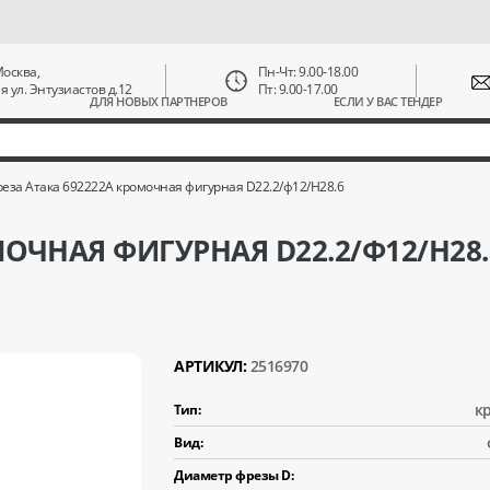
 Москва,
Пн-Чт: 9.00-18.00
ая ул. Энтузиастов д.12
Пт: 9.00-17.00
ДЛЯ НОВЫХ ПАРТНЕРОВ
ЕСЛИ У ВАС ТЕНДЕР
еза Атака 692222А кромочная фигурная D22.2/ф12/H28.6
МОЧНАЯ ФИГУРНАЯ D22.2/Ф12/H28.
АРТИКУЛ:
2516970
к
Тип:
Вид:
Диаметр фрезы D: