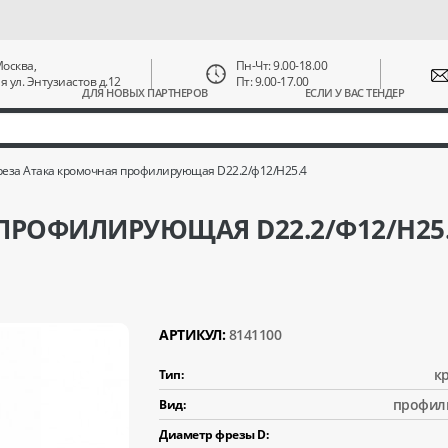
 Москва,
Пн-Чт: 9.00-18.00
ая ул. Энтузиастов д.12
Пт: 9.00-17.00
ДЛЯ НОВЫХ ПАРТНЕРОВ
ЕСЛИ У ВАС ТЕНДЕР
еза Атака кромочная профилирующая D22.2/ф12/H25.4
ПРОФИЛИРУЮЩАЯ D22.2/Ф12/H25
АРТИКУЛ:
8141100
к
Тип:
профил
Вид:
Диаметр фрезы D: