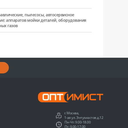
равлические, пылесосы, автосервисное
ме: аппаратов мойки деталей, оборудования
ных газов
г. Москва,
1-ая ул. Энтузиастов д.12
Пн-Чт: 9.00-18.00
Пт: 9.00-17.00