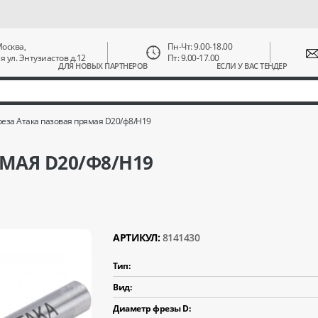
 Москва,
Пн-Чт: 9.00-18.00
ая ул. Энтузиастов д.12
Пт: 9.00-17.00
ДЛЯ НОВЫХ ПАРТНЕРОВ
ЕСЛИ У ВАС ТЕНДЕР
еза Атака пазовая прямая D20/ф8/H19
МАЯ D20/Ф8/H19
АРТИКУЛ:
8141430
Тип:
Вид:
Диаметр фрезы D: