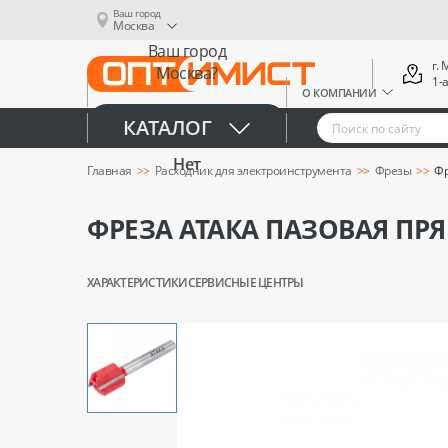
Ваш город
Москва
Ваш город
г.
Москва?
1-
О КОМПАНИИ
Да
КАТАЛОГ
Нет
Главная
Расходник для электроинструмента
Фрезы
Фр
ФРЕЗА АТАКА ПАЗОВАЯ ПРЯ
ХАРАКТЕРИСТИКИ
СЕРВИСНЫЕ ЦЕНТРЫ