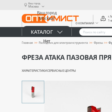
Ваш город
Москва
Ваш город
г.
Москва?
1-
О КОМПАНИИ
Да
КАТАЛОГ
Нет
Главная
Расходник для электроинструмента
Фрезы
Фр
ФРЕЗА АТАКА ПАЗОВАЯ ПРЯ
ХАРАКТЕРИСТИКИ
СЕРВИСНЫЕ ЦЕНТРЫ