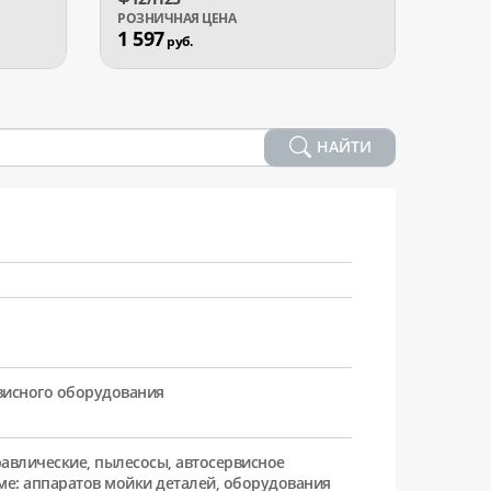
1 597
890
руб.
р
НАЙТИ
рвисного оборудования
равлические, пылесосы, автосервисное
ме: аппаратов мойки деталей, оборудования