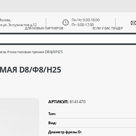
 Москва,
Пн-Чт: 9.00-18.00
ая ул. Энтузиастов д.12
Пт: 9.00-17.00
ДЛЯ НОВЫХ ПАРТНЕРОВ
ЕСЛИ У ВАС ТЕНДЕР
еза Атака пазовая прямая D8/ф8/H25
МАЯ D8/Ф8/H25
АРТИКУЛ:
8141470
Тип:
Вид:
Диаметр фрезы D: