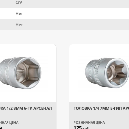
CrV
Нет
Нет
КА 1/2 8ММ 6-ГР. АРСЕНАЛ
ГОЛОВКА 1/4 7ММ Е-ТИП А
125
б.
руб.