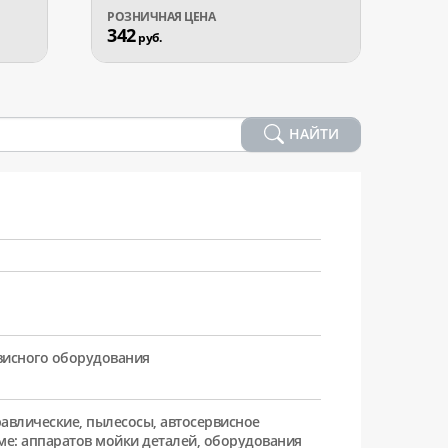
342
247
руб.
р
НАЙТИ
рвисного оборудования
равлические, пылесосы, автосервисное
ме: аппаратов мойки деталей, оборудования