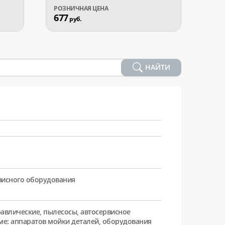
677
331
руб.
р
НАЙТИ
рвисного оборудования
равлические, пылесосы, автосервисное
ме: аппаратов мойки деталей, оборудования