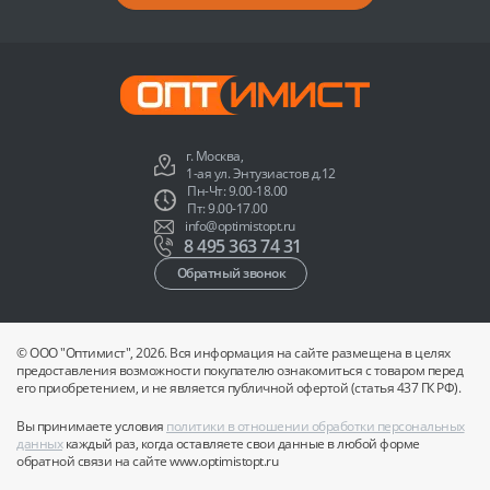
г. Москва,
1-ая ул. Энтузиастов д.12
Пн-Чт: 9.00-18.00
Пт: 9.00-17.00
info@optimistopt.ru
8 495 363 74 31
Обратный звонок
© ООО "Оптимист", 2026. Вся информация на сайте размещена в целях
предоставления возможности покупателю ознакомиться с товаром перед
его приобретением, и не является публичной офертой (статья 437 ГК РФ).
Вы принимаете условия
политики в отношении обработки персональных
данных
каждый раз, когда оставляете свои данные в любой форме
обратной связи на сайте www.optimistopt.ru