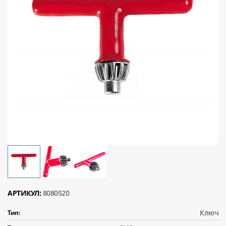
АРТИКУЛ:
8080520
Ключ
Тип: