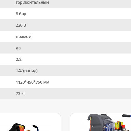
горизонтальный
8 бар
220 В
прямой
да
2/2
1/4"(рапид)
1120*450*750 мм
73 кг