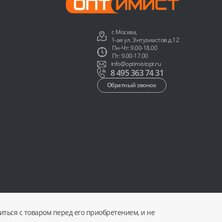
г. Москва,
1-ая ул. Энтузиастов д.12
Пн-Чт: 9.00-18.00
Пт: 9.00-17.00
info@optimistopt.ru
8 495 363 74 31
Обратный звонок
ться с товаром перед его приобретением, и не