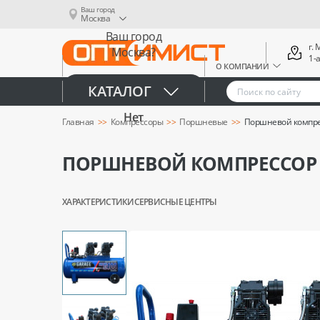
Ваш город
Москва
Ваш город
г.
Москва?
1-
О КОМПАНИИ
Да
КАТАЛОГ
Нет
Главная
Компрессоры
Поршневые
Поршневой компрес
ПОРШНЕВОЙ КОМПРЕССОР Б
ХАРАКТЕРИСТИКИ
СЕРВИСНЫЕ ЦЕНТРЫ