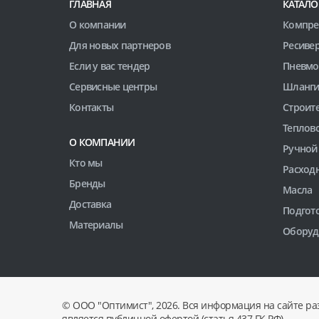
ГЛАВНАЯ
КАТАЛО
О компании
Компре
Для новых партнеров
Ресиве
Если у вас тендер
Пневмо
Сервисные центры
Шланги
Контакты
Строит
Теплов
О КОМПАНИИ
Ручной
Кто мы
Расход
Бренды
Масла
Доставка
Подгото
Материалы
Оборуд
© ООО "Оптимист", 2026. Вся информация на сайте ра
является публичной офертой (статья 437 ГК РФ).