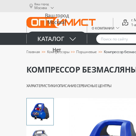
Ваш город
Москва
Ваш город
г.
Москва?
1-
О КОМПАНИИ
Да
КАТАЛОГ
Нет
Главная
Компрессоры
Поршневые
Компрессор безмас
КОМПРЕССОР БЕЗМАСЛЯНЫЙ 
ХАРАКТЕРИСТИКИ
ОПИСАНИЕ
СЕРВИСНЫЕ ЦЕНТРЫ