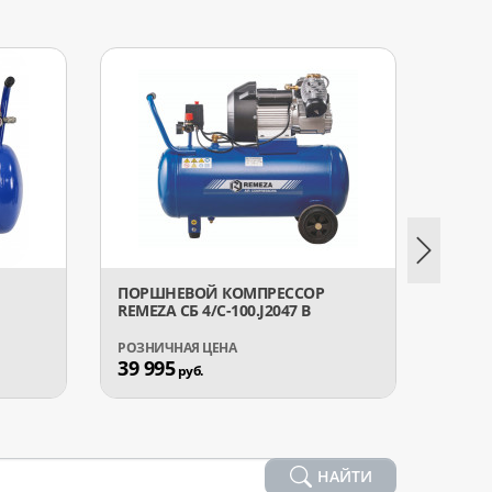
ПОРШНЕВОЙ КОМПРЕССОР
МАСЛ
REMEZA СБ 4/С-100.J2047 B
ПОРШ
GARAG
39 995
10 9
руб.
НАЙТИ