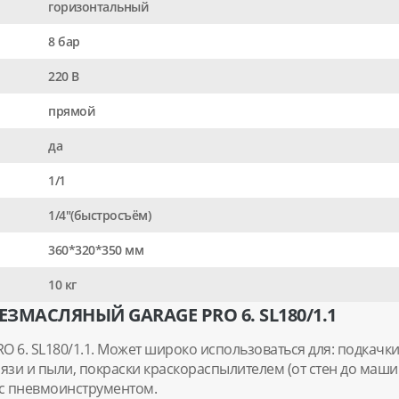
горизонтальный
8 бар
220 В
прямой
да
1/1
1/4"(быстросъём)
360*320*350 мм
10 кг
ЗМАСЛЯНЫЙ GARAGE PRO 6. SL180/1.1
 6. SL180/1.1. Может широко использоваться для: подкач
рязи и пыли, покраски краскораспылителем (от стен до ма
 с пневмоинструментом.