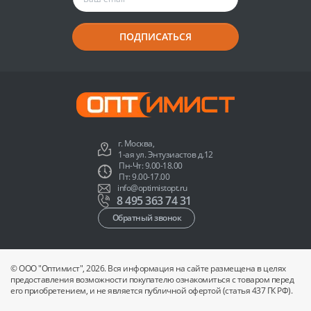
ПОДПИСАТЬСЯ
г. Москва,
1-ая ул. Энтузиастов д.12
Пн-Чт: 9.00-18.00
Пт: 9.00-17.00
info@optimistopt.ru
8 495 363 74 31
Обратный звонок
© ООО "Оптимист", 2026. Вся информация на сайте размещена в целях
предоставления возможности покупателю ознакомиться с товаром перед
его приобретением, и не является публичной офертой (статья 437 ГК РФ).