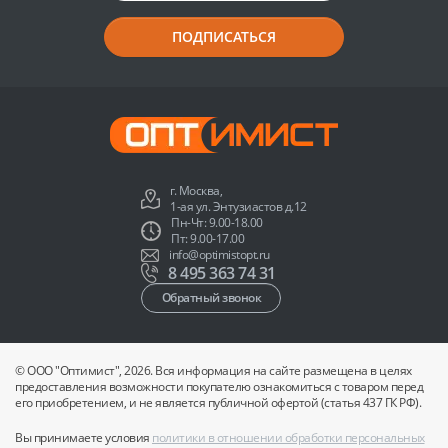
ПОДПИСАТЬСЯ
г. Москва,
1-ая ул. Энтузиастов д.12
Пн-Чт: 9.00-18.00
Пт: 9.00-17.00
info@optimistopt.ru
8 495 363 74 31
Обратный звонок
© ООО "Оптимист", 2026. Вся информация на сайте размещена в целях
предоставления возможности покупателю ознакомиться с товаром перед
его приобретением, и не является публичной офертой (статья 437 ГК РФ).
Вы принимаете условия
политики в отношении обработки персональных