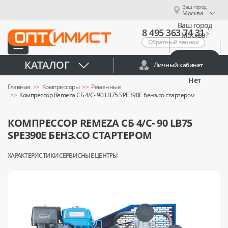
Ваш город
Москва
Ваш город
8 495 363 74 31
Москва?
Обратный звонок
Да
КАТАЛОГ
Личный кабинет
Нет
Главная
Компрессоры
Ременные
Компрессор Remeza СБ 4/С- 90 LB75 SPE390E бенз.со стартером
КОМПРЕССОР REMEZA СБ 4/С- 90 LB75
SPE390E БЕНЗ.СО СТАРТЕРОМ
ХАРАКТЕРИСТИКИ
СЕРВИСНЫЕ ЦЕНТРЫ