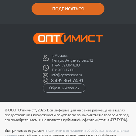
ПОДПИСАТЬСЯ
г. Москва,
1-ая ул. Энтузиастов д.12
Пн-Чт: 9.00-18.00
Пт: 9.00-17.00
info@optimistopt.ru
8 495 363 74 31
Обратный звонок
© ООО "Оптимист", 2026. Вся информация на сайте размещена в целях
предоставления возможности покупателю ознакомиться с товаром перед
его приобретением, и не является публичной офертой (статья 437 ГК РФ).
Вы принимаете условия
политики в отношении обработки персональных
данных
каждый раз, когда оставляете свои данные в любой форме